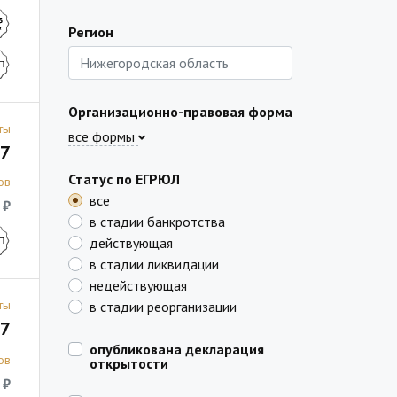
Регион
Организационно-правовая форма
ты
все формы
7
Статус по ЕГРЮЛ
ов
все
 ₽
в стадии банкротства
действующая
в стадии ликвидации
недействующая
ты
в стадии реорганизации
7
опубликована декларация
ов
открытости
 ₽