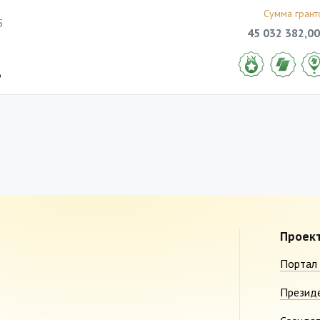
Сумма грант
5
45 032 382,00
6
Проек
Портал 
Презид