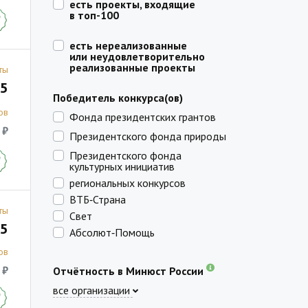
есть проекты, входящие
в топ-100
есть нереализованные
или неудовлетворительно
реализованные проекты
ты
5
Победитель конкурса(ов)
ов
Фонда президентских грантов
 ₽
Президентского фонда природы
Президентского фонда
культурных инициатив
региональных конкурсов
ВТБ‑Страна
ты
Свет
5
Абсолют‑Помощь
ов
 ₽
Отчётность в Минюст России
все организации