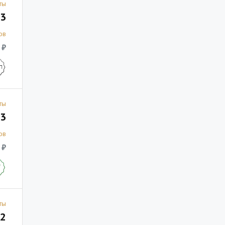
ты
3
ов
 ₽
ты
3
ов
 ₽
ты
2