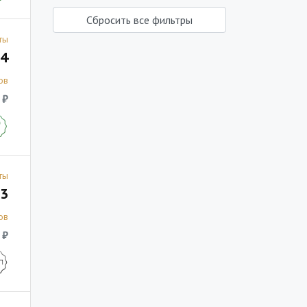
Сбросить все фильтры
ты
4
ов
 ₽
ты
3
ов
 ₽