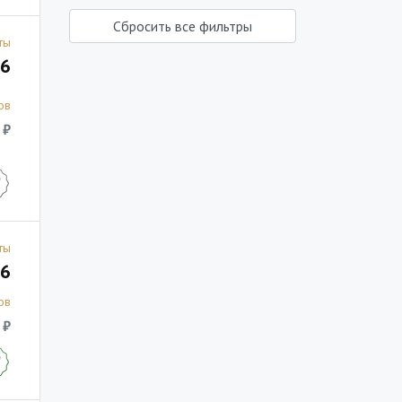
Сбросить все фильтры
ты
6
ов
 ₽
ты
6
ов
 ₽