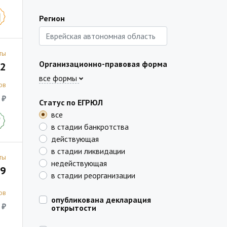
Регион
ты
Организационно-правовая форма
2
все формы
ов
 ₽
Статус по ЕГРЮЛ
все
в стадии банкротства
действующая
в стадии ликвидации
ты
недействующая
9
в стадии реорганизации
ов
опубликована декларация
 ₽
открытости