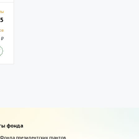
ты
5
ов
 ₽
ты фонда
Фонда президентских грантов