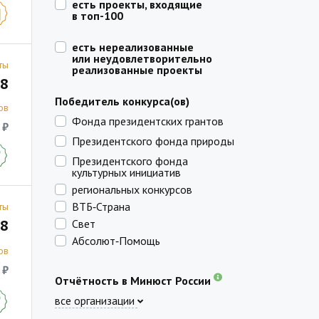
есть проекты, входящие
в топ-100
есть нереализованные
или неудовлетворительно
ты
реализованные проекты
8
Победитель конкурса(ов)
ов
Фонда президентских грантов
 ₽
Президентского фонда природы
Президентского фонда
культурных инициатив
региональных конкурсов
ВТБ‑Страна
ты
8
Свет
Абсолют‑Помощь
ов
 ₽
Отчётность в Минюст России
все организации