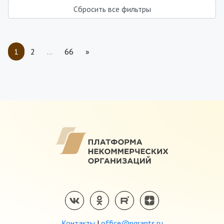
Сбросить все фильтры
1
2
…
66
»
Контакты
|
office@pgrants.ru