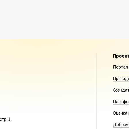
Проек
Портал 
Презид
Созида
Платфо
Оценка 
стр. 1
Добрая 