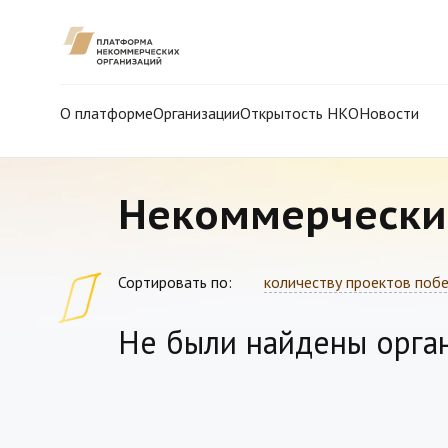
О платформе
Организации
Открытость НКО
Новости
Некоммерчески
Сортировать по:
количеству проектов поб
Не были найдены орга