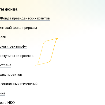
ты фонда
Фонда президентских грантов
ентский фонд природы
тели
рма «гранты.рф»
результатов проекта
страна
ших проектов
социальных изменений
ика
ость НКО