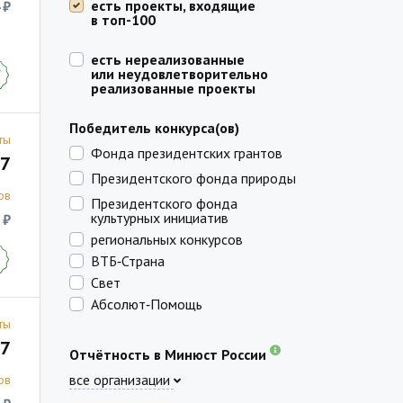
есть проекты, входящие
 ₽
в топ-100
есть нереализованные
или неудовлетворительно
реализованные проекты
Победитель конкурса(ов)
ты
Фонда президентских грантов
7
Президентского фонда природы
ов
Президентского фонда
культурных инициатив
 ₽
региональных конкурсов
ВТБ‑Страна
Свет
Абсолют‑Помощь
ты
7
Отчётность в Минюст России
все организации
ов