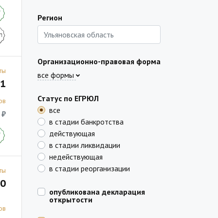
Регион
Организационно-правовая форма
ты
все формы
1
Статус по ЕГРЮЛ
ов
все
 ₽
в стадии банкротства
действующая
в стадии ликвидации
недействующая
в стадии реорганизации
ты
0
опубликована декларация
открытости
ов