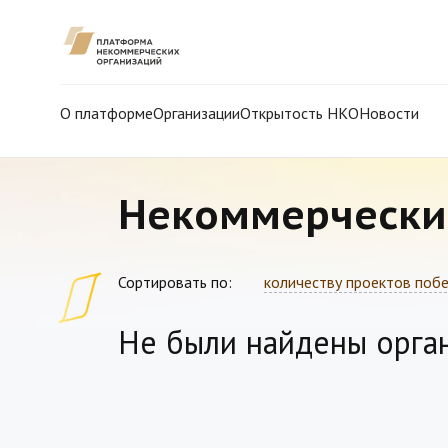
О платформе
Организации
Открытость НКО
Новости
Некоммерчески
Сортировать по:
количеству проектов поб
Не были найдены орга