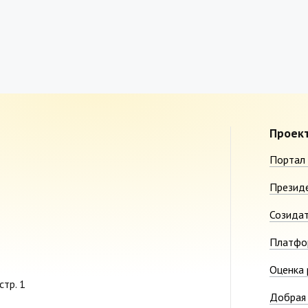
Проек
Портал 
Презид
Созида
Платфо
Оценка 
стр. 1
Добрая 