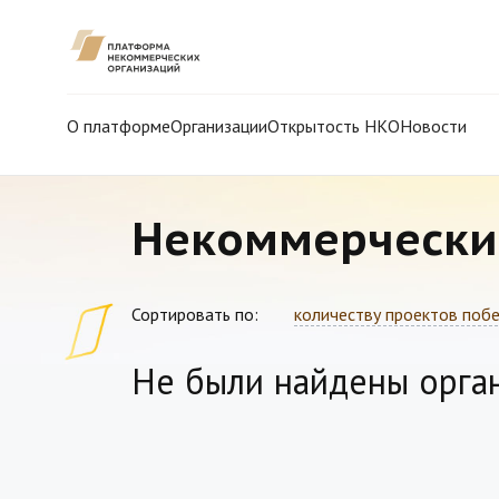
О платформе
Организации
Открытость НКО
Новости
Некоммерчески
Сортировать по:
количеству проектов поб
Не были найдены орга