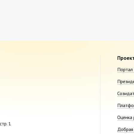
Проек
Портал 
Презид
Созида
Платфо
Оценка 
стр. 1
Добрая 