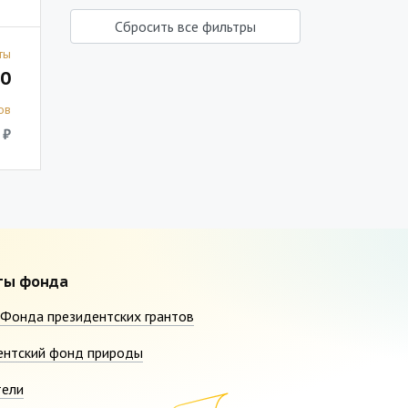
Сбросить все фильтры
ты
0
ов
 ₽
ты фонда
Фонда президентских грантов
ентский фонд природы
тели