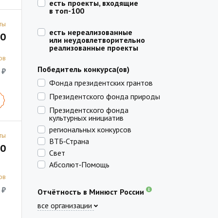
есть проекты, входящие
в топ-100
ты
есть нереализованные
0
или неудовлетворительно
реализованные проекты
ов
Победитель конкурса(ов)
 ₽
Фонда президентских грантов
Президентского фонда природы
Президентского фонда
культурных инициатив
региональных конкурсов
ты
ВТБ‑Страна
0
Свет
Абсолют‑Помощь
ов
 ₽
Отчётность в Минюст России
все организации