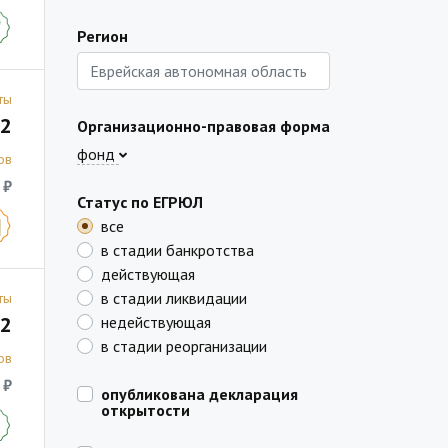
Регион
ты
2
Организационно-правовая форма
фонд
ов
 ₽
Статус по ЕГРЮЛ
все
в стадии банкротства
действующая
в стадии ликвидации
ты
2
недействующая
в стадии реорганизации
ов
 ₽
опубликована декларация
открытости