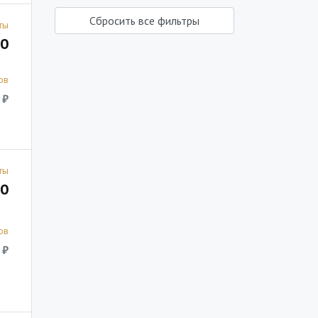
Сбросить все фильтры
ты
0
ов
 ₽
ты
0
ов
 ₽