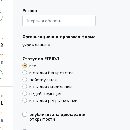
Регион
Организационно-правовая форма
ты
2
учреждение
ов
Статус по ЕГРЮЛ
 ₽
все
в стадии банкротства
действующая
в стадии ликвидации
недействующая
ты
в стадии реорганизации
1
ов
опубликована декларация
открытости
 ₽