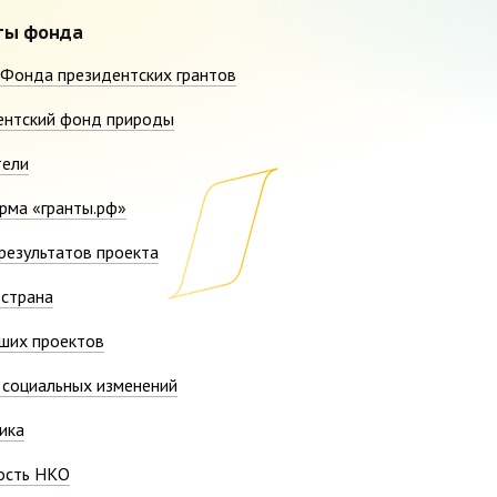
ты фонда
Фонда президентских грантов
ентский фонд природы
тели
рма «гранты.рф»
результатов проекта
страна
ших проектов
социальных изменений
ика
ость НКО