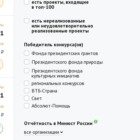
есть проекты, входящие
в топ-100
есть нереализованные
ты
или неудовлетворительно
реализованные проекты
1
ов
Победитель конкурса(ов)
 ₽
Фонда президентских грантов
Президентского фонда природы
Президентского фонда
культурных инициатив
региональных конкурсов
ты
ВТБ‑Страна
1
Свет
Абсолют‑Помощь
ов
 ₽
Отчётность в Минюст России
все организации