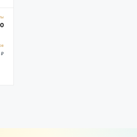
ты
0
ов
 ₽