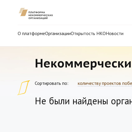
О платформе
Организации
Открытость НКО
Новости
Некоммерчески
Сортировать по:
количеству проектов поб
Не были найдены орга