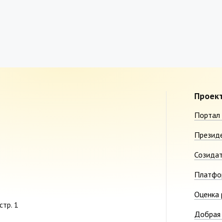
Проек
Портал 
Презид
Созида
Платфо
Оценка 
стр. 1
Добрая 