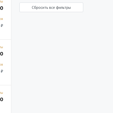
ты
0
Сбросить все фильтры
ов
 ₽
ты
0
ов
 ₽
ты
0