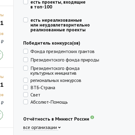
есть проекты, входящие
в топ-100
ты
есть нереализованные
1
или неудовлетворительно
реализованные проекты
ов
 ₽
Победитель конкурса(ов)
Фонда президентских грантов
Президентского фонда природы
Президентского фонда
культурных инициатив
ты
региональных конкурсов
1
ВТБ‑Страна
Свет
ов
Абсолют‑Помощь
 ₽
Отчётность в Минюст России
все организации