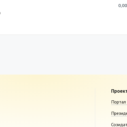
0,00
0
Проек
Портал 
Презид
Созида