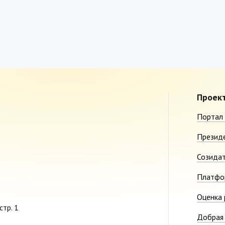
Проек
Портал 
Презид
Созида
Платфо
Оценка 
стр. 1
Добрая 