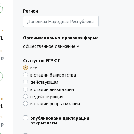
Регион
ты
1
Организационно-правовая форма
общественное движение
ов
 ₽
Статус по ЕГРЮЛ
все
в стадии банкротства
действующая
в стадии ликвидации
недействующая
ты
в стадии реорганизации
1
ов
опубликована декларация
открытости
 ₽