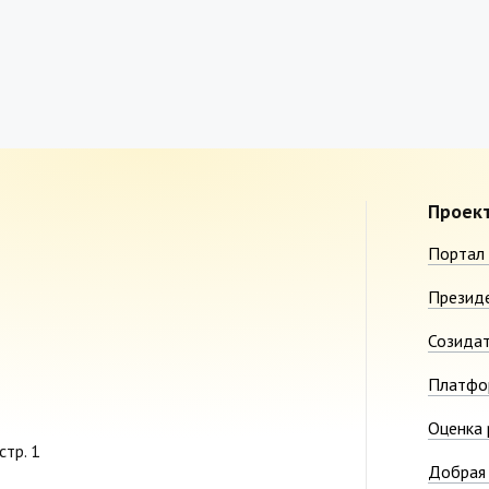
Проек
Портал 
Презид
Созида
Платфо
Оценка 
стр. 1
Добрая 