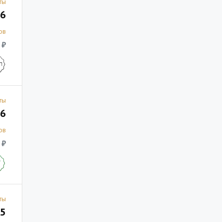
ты
6
ов
 ₽
ты
6
ов
 ₽
ты
5