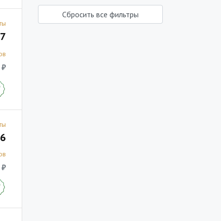
Сбросить все фильтры
ты
7
ов
 ₽
ты
6
ов
 ₽