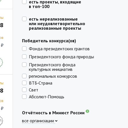
есть проекты, входящие
в топ-100
ты
есть нереализованные
или неудовлетворительно
8
реализованные проекты
ов
Победитель конкурса(ов)
 ₽
Фонда президентских грантов
Президентского фонда природы
Президентского фонда
культурных инициатив
региональных конкурсов
ВТБ‑Страна
ты
8
Свет
Абсолют‑Помощь
ов
 ₽
Отчётность в Минюст России
все организации