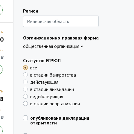
Регион
ты
Организационно-правовая форма
0
общественная организация
ов
 ₽
Статус по ЕГРЮЛ
все
в стадии банкротства
действующая
в стадии ликвидации
ты
недействующая
8
в стадии реорганизации
ов
 ₽
опубликована декларация
открытости