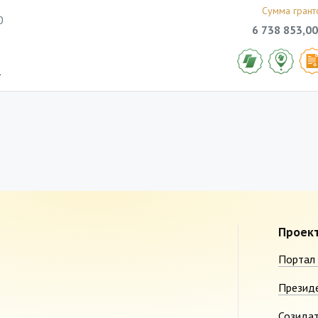
Сумма грант
0
6 738 853,00
1
Проек
Портал 
Презид
Созида