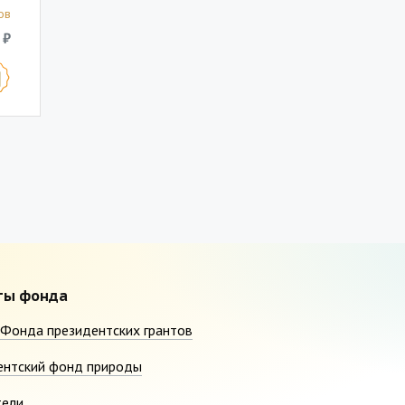
ов
 ₽
ты фонда
Фонда президентских грантов
ентский фонд природы
тели