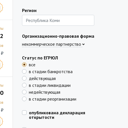
Регион
ты
2
Организационно-правовая форма
некоммерческое партнерство
ов
 ₽
Статус по ЕГРЮЛ
все
в стадии банкротства
действующая
в стадии ликвидации
ты
0
недействующая
в стадии реорганизации
ов
 ₽
опубликована декларация
открытости