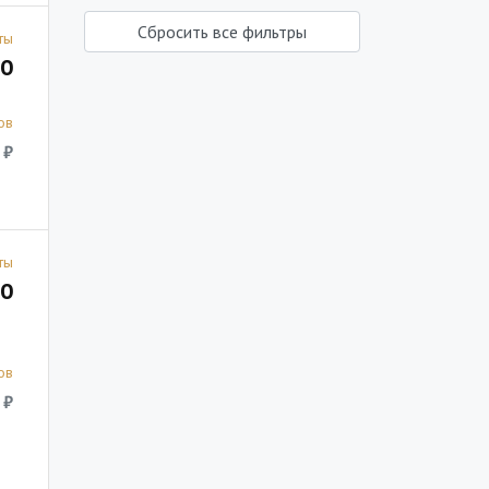
Сбросить все фильтры
ты
0
ов
 ₽
ты
0
ов
 ₽