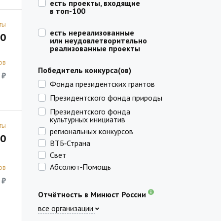
есть проекты, входящие
в топ-100
ты
есть нереализованные
0
или неудовлетворительно
реализованные проекты
ов
Победитель конкурса(ов)
 ₽
Фонда президентских грантов
Президентского фонда природы
Президентского фонда
культурных инициатив
ты
региональных конкурсов
0
ВТБ‑Страна
Свет
Абсолют‑Помощь
ов
 ₽
Отчётность в Минюст России
все организации