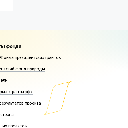
ты фонда
Фонда президентских грантов
ентский фонд природы
тели
рма «гранты.рф»
результатов проекта
страна
ших проектов