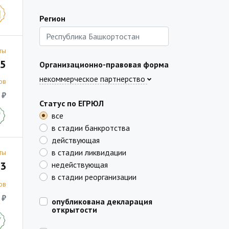
Регион
ты
5
Организационно-правовая форма
некоммерческое партнерство
ов
 ₽
Статус по ЕГРЮЛ
все
в стадии банкротства
действующая
в стадии ликвидации
ты
3
недействующая
в стадии реорганизации
ов
 ₽
опубликована декларация
открытости