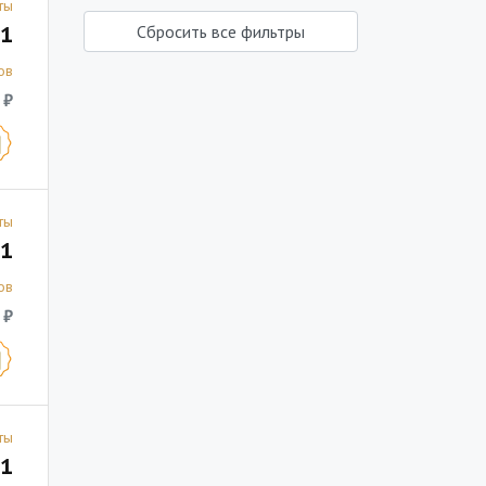
ты
1
Сбросить все фильтры
ов
 ₽
ты
1
ов
 ₽
ты
1