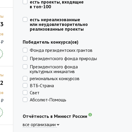
есть проекты, входящие
в топ-100
ты
есть нереализованные
3
или неудовлетворительно
реализованные проекты
ов
 ₽
Победитель конкурса(ов)
Фонда президентских грантов
Президентского фонда природы
Президентского фонда
культурных инициатив
ты
региональных конкурсов
2
ВТБ‑Страна
Свет
ов
Абсолют‑Помощь
 ₽
Отчётность в Минюст России
все организации