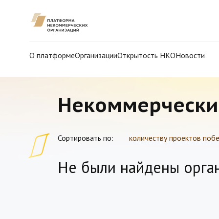
О платформе
Организации
Открытость НКО
Новости
Некоммерчески
Сортировать по:
количеству проектов поб
Не были найдены орга