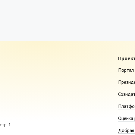
Проек
Портал 
Презид
Созида
Платфо
Оценка 
стр. 1
Добрая 