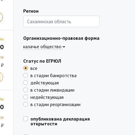
Регион
Организационно-правовая форма
ты
0
казачье общество
ов
Статус по ЕГРЮЛ
 ₽
все
в стадии банкротства
действующая
в стадии ликвидации
недействующая
ты
в стадии реорганизации
0
ов
опубликована декларация
открытости
 ₽