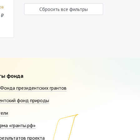
ов
Сбросить все фильтры
 ₽
ты фонда
Фонда президентских грантов
ентский фонд природы
тели
рма «гранты.рф»
результатов проекта