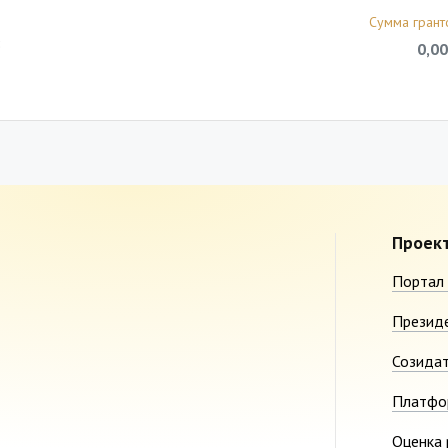
Сумма грант
8
0,00
Проек
Портал 
Презид
Созида
Платфо
Оценка 