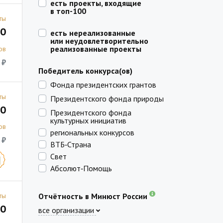
есть проекты, входящие
в топ-100
ты
0
есть нереализованные
или неудовлетворительно
реализованные проекты
ов
 ₽
Победитель конкурса(ов)
Фонда президентских грантов
ты
Президентского фонда природы
0
Президентского фонда
культурных инициатив
ов
региональных конкурсов
 ₽
ВТБ‑Страна
Свет
Абсолют‑Помощь
ты
Отчётность в Минюст России
0
все организации