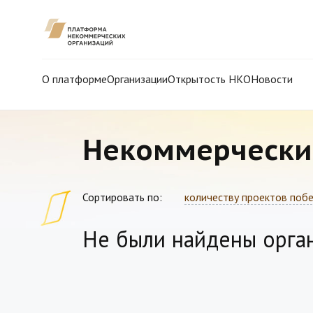
О платформе
Организации
Открытость НКО
Новости
Некоммерчески
Сортировать по:
количеству проектов поб
Не были найдены орга