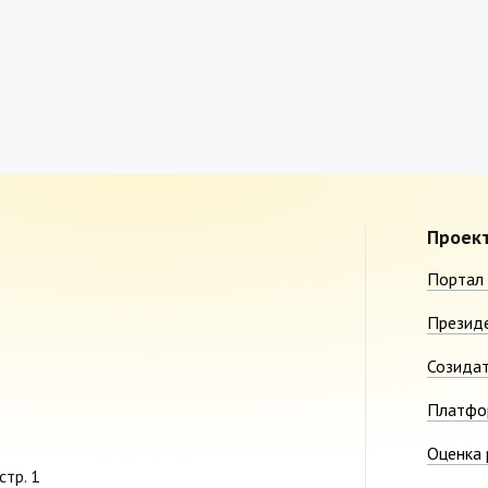
Проек
Портал 
Презид
Созида
Платфо
Оценка 
стр. 1