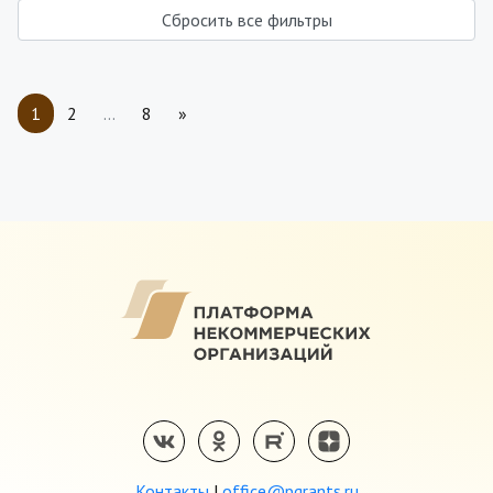
Сбросить все фильтры
1
2
…
8
»
Контакты
|
office@pgrants.ru