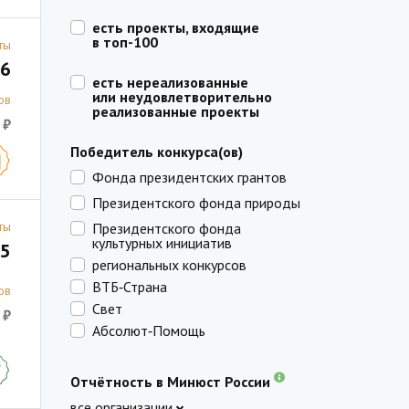
есть проекты, входящие
в топ-100
ты
6
есть нереализованные
или неудовлетворительно
ов
реализованные проекты
 ₽
Победитель конкурса(ов)
Фонда президентских грантов
Президентского фонда природы
ты
Президентского фонда
культурных инициатив
5
региональных конкурсов
ВТБ‑Страна
ов
Свет
 ₽
Абсолют‑Помощь
Отчётность в Минюст России
все организации