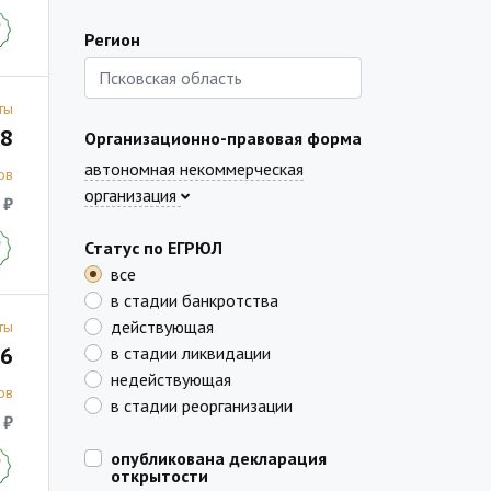
Регион
ты
8
Организационно-правовая форма
автономная некоммерческая
ов
организация
 ₽
Статус по ЕГРЮЛ
все
в стадии банкротства
действующая
ты
6
в стадии ликвидации
недействующая
ов
в стадии реорганизации
 ₽
опубликована декларация
открытости