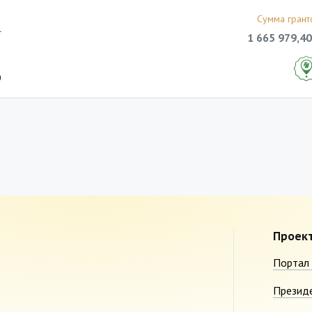
Сумма грант
1
1 665 979,40
9
Проек
Портал 
Презид