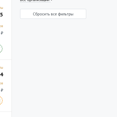
ты
5
Сбросить все фильтры
ов
 ₽
ты
4
ов
 ₽