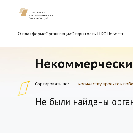
О платформе
Организации
Открытость НКО
Новости
Некоммерчески
Сортировать по:
количеству проектов поб
Не были найдены орга