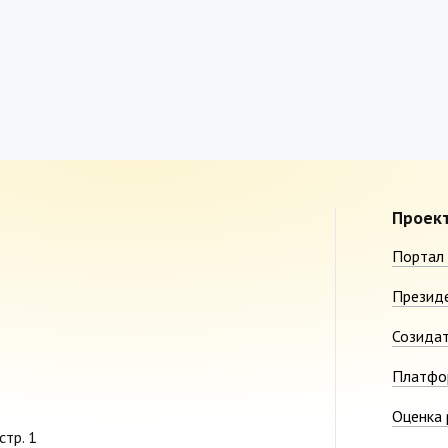
Проек
Портал 
Презид
Созида
Платфо
Оценка 
стр. 1