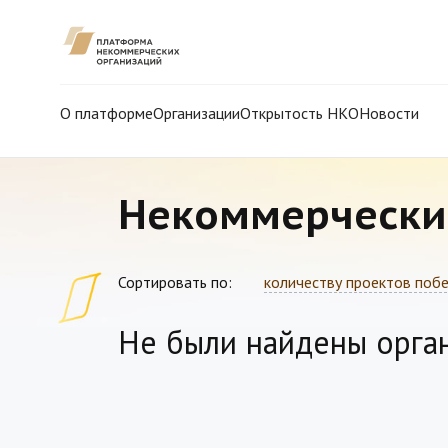
О платформе
Организации
Открытость НКО
Новости
Некоммерчески
Сортировать по:
количеству проектов поб
Не были найдены орга