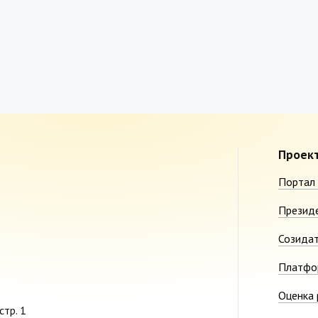
Проек
Портал 
Презид
Созида
Платфо
Оценка 
стр. 1