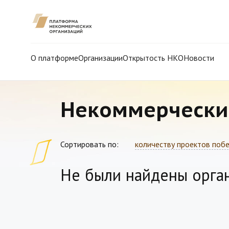
О платформе
Организации
Открытость НКО
Новости
Некоммерчески
Сортировать по:
количеству проектов поб
Не были найдены орга