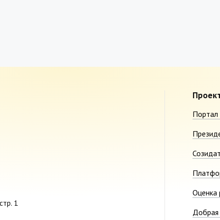
Проек
Портал 
Презид
Созида
Платфо
Оценка 
стр. 1
Добрая 