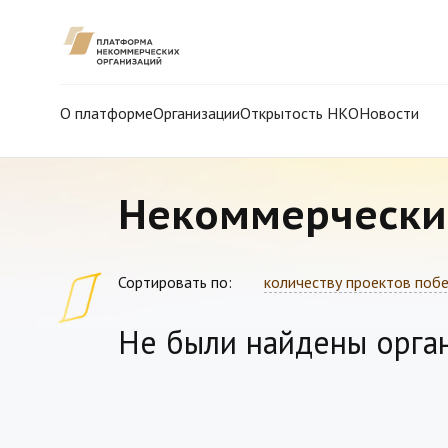
О платформе
Организации
Открытость НКО
Новости
Некоммерчески
Сортировать по:
количеству проектов поб
Не были найдены орга