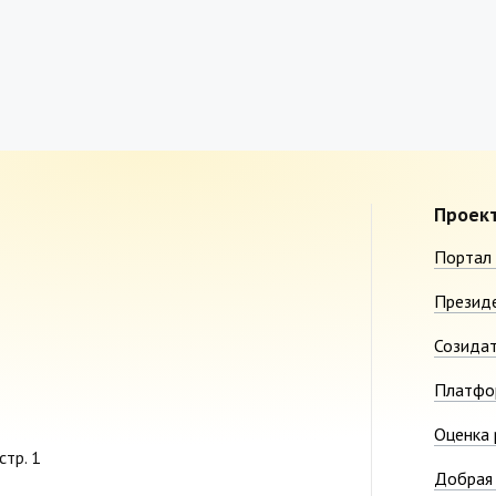
Проек
Портал 
Презид
Созида
Платфо
Оценка 
стр. 1
Добрая 