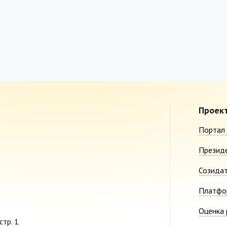
Проек
Портал 
Презид
Созида
Платфо
Оценка 
стр. 1