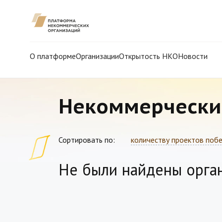
О платформе
Организации
Открытость НКО
Новости
Некоммерчески
Сортировать по:
количеству проектов поб
Не были найдены орга