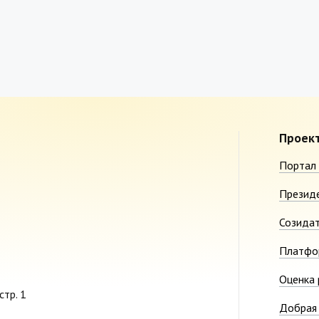
Проек
Портал 
Презид
Созида
Платфо
Оценка 
стр. 1
Добрая 