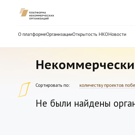
О платформе
Организации
Открытость НКО
Новости
Некоммерчески
Сортировать по:
количеству проектов поб
Не были найдены орга