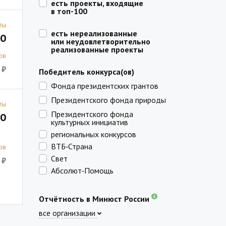
есть проекты, входящие
в топ-100
ты
есть нереализованные
0
или неудовлетворительно
реализованные проекты
ов
 ₽
Победитель конкурса(ов)
Фонда президентских грантов
Президентского фонда природы
ты
Президентского фонда
0
культурных инициатив
региональных конкурсов
ВТБ‑Страна
ов
Свет
 ₽
Абсолют‑Помощь
Отчётность в Минюст России
все организации