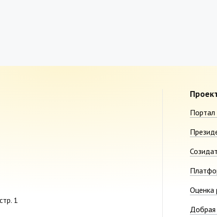
Проек
Портал 
Презид
Созида
Платфо
Оценка 
стр. 1
Добрая 