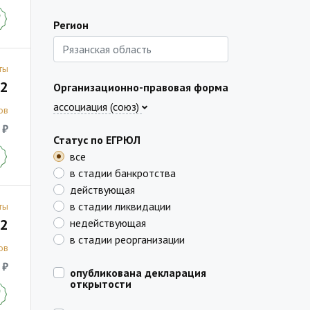
Регион
ты
2
Организационно-правовая форма
ассоциация (союз)
ов
 ₽
Статус по ЕГРЮЛ
все
в стадии банкротства
действующая
в стадии ликвидации
ты
2
недействующая
в стадии реорганизации
ов
 ₽
опубликована декларация
открытости