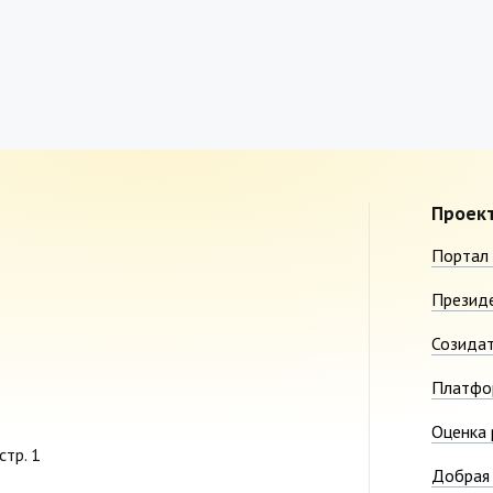
Проек
Портал 
Презид
Созида
Платфо
Оценка 
стр. 1
Добрая 