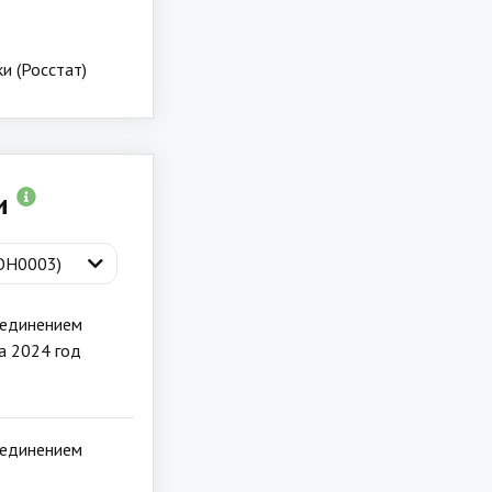
и (Росстат)
ии
(ОН0003)
ъединением
а 2024 год
ъединением