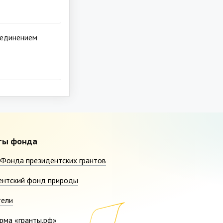
ъединением
ты фонда
Фонда президентских грантов
ентский фонд природы
тели
рма «гранты.рф»