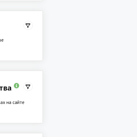
ве
ства
ах на сайте